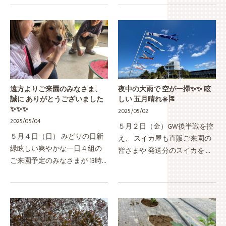
さんあるハウス内を 華麗な操
ねたらこんな感じやろうけど
作技術で 安全にかつ美しく耕
どっちが私？と言われそうな
耘していく園主の仕事ぶりを…
ふたりの左手 これまたそっ
く…
遠方よりご来園のみなさま、
夜中の大雨で 空が一掃✨✨ 眩
誠に ありがとうございました
しい 五月晴れ☀️🎏
✨✨✨
2025/05/02
2025/05/04
５月２日（金）GW後半戦を控
５月４日（日） みどりの日新
え、 スイカ屋も直販ご来園の
緑眩しい爽やかな一日４組の
皆さまや 発送分のスイカを ぼ
ご来園予定のみなさまが 13時
ちぼち収穫するモードに…今朝
半ごろに次々とおいでたので
は、収穫⑤３５玉 キレイに選
一気に 味見やら ハウス見学や
別荷捌きして 出荷を終えた帰
ら 近況報告やら 新たなご縁や
り道 ヤシィパークに寄って
ら…ウチの"いつもの光景"や…
み…