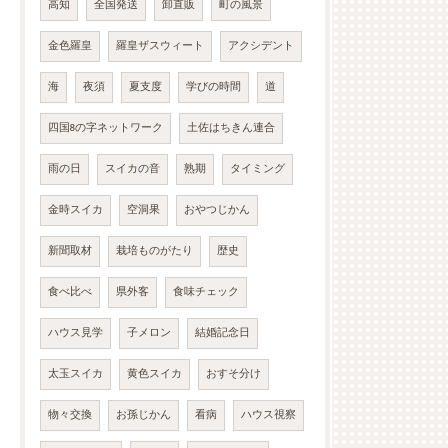
高知
全国発送
卸直販
町の風景
金色羅皇
羅皇ザスウィート
アクシデント
海
夜須
夏支度
学びの時間
道
四国8の字ネットワーク
土佐はちきん連合
雨の日
スイカの音
熟期
タイミング
金時スイカ
空洞果
おやつじかん
新聞取材
栽培ものがたり
歴史
食べ比べ
県外客
食味チェック
ハウス見学
子メロン
結婚記念日
太玉スイカ
黄色スイカ
おすそ分け
物々交換
お孫じかん
看病
ハウス視察