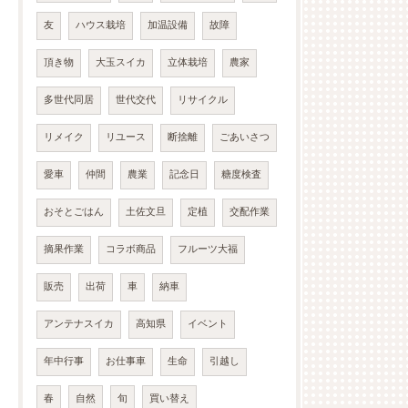
友
ハウス栽培
加温設備
故障
頂き物
大玉スイカ
立体栽培
農家
多世代同居
世代交代
リサイクル
リメイク
リユース
断捨離
ごあいさつ
愛車
仲間
農業
記念日
糖度検査
おそとごはん
土佐文旦
定植
交配作業
摘果作業
コラボ商品
フルーツ大福
販売
出荷
車
納車
アンテナスイカ
高知県
イベント
年中行事
お仕事車
生命
引越し
春
自然
旬
買い替え