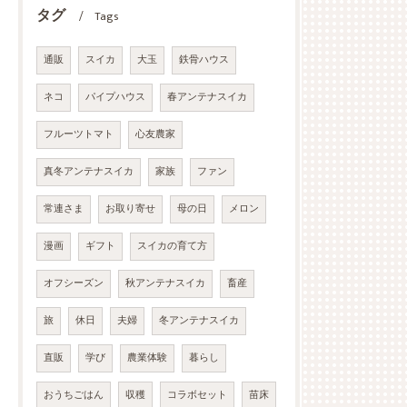
タグ
Tags
通販
スイカ
大玉
鉄骨ハウス
ネコ
パイプハウス
春アンテナスイカ
フルーツトマト
心友農家
真冬アンテナスイカ
家族
ファン
常連さま
お取り寄せ
母の日
メロン
漫画
ギフト
スイカの育て方
オフシーズン
秋アンテナスイカ
畜産
旅
休日
夫婦
冬アンテナスイカ
直販
学び
農業体験
暮らし
おうちごはん
収穫
コラボセット
苗床