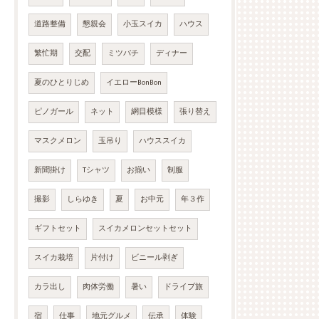
道路整備
懇親会
小玉スイカ
ハウス
繁忙期
交配
ミツバチ
ディナー
夏のひとりじめ
イエローBonBon
ピノガール
ネット
網目模様
張り替え
マスクメロン
玉吊り
ハウススイカ
新聞掛け
Tシャツ
お揃い
制服
撮影
しらゆき
夏
お中元
年３作
ギフトセット
スイカメロンセットセット
スイカ栽培
片付け
ビニール剥ぎ
カラ出し
肉体労働
暑い
ドライブ旅
宿
仕事
地元グルメ
伝承
体験