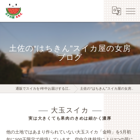
土佐の“はちきん”スイカ屋の女房
ブログ
通販でスイカを1年中お届けする江本農園
土佐の“はちきん”スイカ屋の女房ブログ
大玉スイカ
実は大きくても果肉のきめは細かく濃厚
他の土地ではあまり作られていない大玉スイカ「金時」を5月初
旬に500玉限定で栽培しています。空中立体栽培により1つの苗に