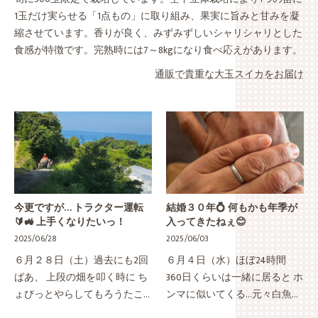
1玉だけ実らせる「1点もの」に取り組み、果実に旨みと甘みを凝
縮させています。香りが良く、みずみずしいシャリシャリとした
食感が特徴です。完熟時には7～8kgになり食べ応えがあります。
通販で貴重な大玉スイカをお届け
今更ですが… トラクター運転
結婚３０年💍 何もかも年季が
🔰🚜 上手くなりたいっ！
入ってきたねぇ😊
2025/06/28
2025/06/03
６月２８日（土）過去にも2回
６月４日（水）ほぼ24時間
ばあ、 上段の畑を叩く時に ち
360日くらいは一緒に居ると ホ
ょびっとやらしてもろうたこ
ンマに似いてくる…元々白魚の
とがある後は、 構造物がたく
ような手ではないき、 歳を重