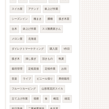
スイカ屋
アテンド
畝上げ作業
シーズンイン
種まき
播種
接ぎ木苗
台木
鉢上げ作業
スゴ腕農家さん
メロン屋
北海道
ダイレクトマーケティング
購入苗
1作目
接ぎ木
挿し接ぎ
頂きもの
晩夏
栽培管理
定植直後
定植作業
お街
音楽
ライブ
ビニール張り
果樹栽培
フルーツカービング
山形尾花沢スイカ
立て上げ作業
視察
食
雌花
雄花
前日準備
二重被覆展張
冬支度