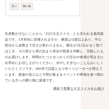
甘い
贈り物
生産数が少ないことから「幻の大玉スイカ」とも言われる最高級
品です。5月初旬に収穫されますが、糖度は12度以上あり、中心
部分から皮際まで甘さが変わりません。園主が1玉1玉かるく指で
はじき、その音から実の詰まり具合や熟度を判断し、完熟したも
のお届けします。時間がたつとせっかくの甘みや食感が弱まるた
め早めにお召し上がりください。冷やしすぎないこともおいしく
いただくコツです。SNS等で話題となり年々リピーターが増えて
います。家族や友人など大勢が集まるイベントや果物を食べ慣れ
ている方への贈り物に最適です。
通販で貴重な大玉スイカをお届け