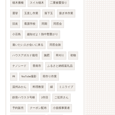
穂木播種
スイカ穂木
二重被覆張り
選挙
玉直し作業
落下玉
接ぎ木作業
旧友
看護学校
同期
同窓会
小豆島
越知ぜよ！熱中塾繋がり
逢いたい人が会いに来る
同窓会旅
ハウスアボカド栽培
施肥
草刈り
初物
ナノシード
香南市
ふるさと納税返礼品
PR
YouTube撮影
荷作り作業
温州みかん
料理教室
縁
ミニライブ
鉄骨ハウス３号棟
2作目
ご近所さん
予約販売
クーポン配布
小規模事業者