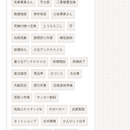
先輩農家さん
手土産
二重被覆交換
救援物資
県外発送
心友農家さん
究極の物々交換
とうもろこし
空
自然現象
新聞切り作業
梱包資材
収穫待ち
小玉アンテナスイカ
夏小玉アンテナスイカ
収穫開始
収穫終了
復活栽培
秀品率
土づくり
大仕事
天敵昆虫
誘引作業
定植直前準備
苗取り作業
サッカー観戦
高知ユナイテッドSC
サポーター
自家製苗
ネットショップ
台木播種
かんぴょう台木