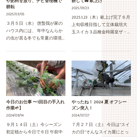
や肥料を放り、チビ管理機で
耕して🚜 畝上げ
耕耘
2025/01/23
2025/03/05
2025.1.23（木）畝上げ完了６月
３月５日（水） 啓蟄我が家の
上旬収穫目指して立体栽培大
ハウス内には、 年中なんらか
玉スイカ３品種金時羅皇ザ・
の虫が居る冬でも常夏の環境
スウィート金色羅皇3/15定植予
をキープしゆうき、 特にアボ
定作り手の私たちも年に一度
カドハウスでは、 夕方になる
の大玉スイカはめちゃくちゃ
とリーンリーン♪と キレイな
楽しみ♪スイカ好きさんなら
鳴き声が聞こえる… たまに、
ば…
若…
今日のお仕事 〜1回目の手入れ
やったね！ 2024 夏 オフシー
作業🌱】
ズン突入！
2024/09/14
2024/07/27
９月１４日（土）今シーズン
７月２７日（土） 今日は"スイ
初定植から今日で６日 午前中
カの日"そんなスイカ屋にとっ