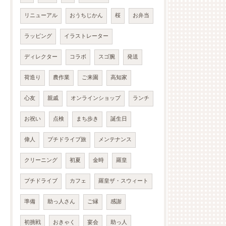
リニューアル
おうちじかん
桜
お弁当
ラッピング
イラストレーター
ディレクター
コラボ
スゴ腕
発送
荷造り
農作業
ご来園
高知家
心友
親戚
オンラインショップ
ランチ
お祝い
点検
まち歩き
誕生日
偉人
プチドライブ旅
メンテナンス
クリーニング
初夏
金時
羅皇
プチドライブ
カフェ
羅皇ザ・スウィート
準備
助っ人さん
ご縁
感謝
初挑戦
おきゃく
宴会
助っ人