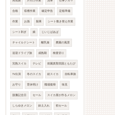
高知旅
片付け作業
洗車
仕事クルマ
合格
収穫作業
確定申告
定植準備
作業
お孫
裂果
シート敷き替え作業
シート剥ぎ
娘
じいじばあば
チャイルドシート
離乳食
農園の風景
送迎ドライブ旅
成熟期
検査切り
完熟スイカ
テレビ
前園真聖四国ともたび
TV出演
冬のスイカ
給スイカ
自転車旅
お守り
育休明け
職場復帰
味見
脱藩記念日
セール
スイカ屋が作るメロン
しらゆきメロン
鉢土入れ
初セール