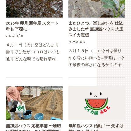
2025年 卯月 新年度 スタート
またひとつ、楽しみ✨ を 仕込
🌸も 平穏に…
みました🌱 無加温ハウス 大玉
スイカ定植
2025/04/01
2025/03/15
４月１日（火）空はどんより
３月１５日（土）今日は曇り
曇りでしたが ココロはいつも
から冷たい雨へと…来週は、今
通り どんな時でも晴れ晴れ！
冬最後の寒さになるか？の予
ヤマザクラが満開を過ぎ ソメ
報で 本格的な春が来る前のも
イヨシノがゆっくりと満開に
うひと頑張りな時期高知の３
近づくそんな手結山の山々に
月は、加温ハウス栽培ならば
は サクラと一緒に オンツツジ
どんな夏野菜を定植してもま
の…
ず大…
無加温ハウス 定植準備 〜堆肥
無加温ハウス 始動！〜 先ずは