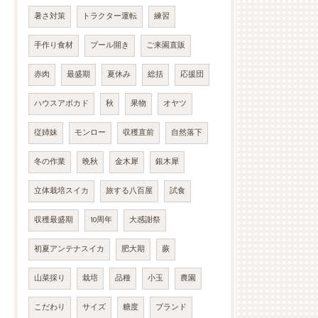
暑さ対策
トラクター運転
練習
手作り食材
プール開き
ご来園直販
赤肉
最盛期
夏休み
総括
応援団
ハウスアボカド
秋
果物
オヤツ
従姉妹
モンロー
収穫直前
自然落下
冬の作業
晩秋
金木犀
銀木犀
立体栽培スイカ
旅する八百屋
試食
収穫最盛期
10周年
大感謝祭
初夏アンテナスイカ
肥大期
蕨
山菜採り
栽培
品種
小玉
農園
こだわり
サイズ
糖度
ブランド