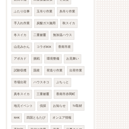
ふたり仕事
玉吊り作業
糸吊り作業
手入れ作業
炭酸ガス施用
秋スイカ
冬スイカ
二重被覆
無加温ハウス
山北みかん
コラボBOX
香南市産
アボカド
挑戦
環境整備
お見舞い
試験収穫
国産
荷造り作業
出荷作業
市場出荷
ハウスネコ
ぷちっと
真冬スイカ
三重被覆
香南市赤岡町
地元イベント
伐採
お知らせ
TV取材
NHK
四国ともたび
オンエア情報