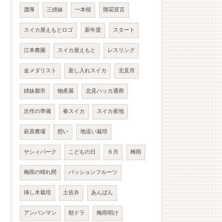
濃厚
三姉妹
一本桜
開花宣言
スイカ屋えもとロゴ
新年度
スタート
江本農園
スイカ屋えもと
レスリング
金メダリスト
差し入れスイカ
北見市
姉妹都市
物産展
北見ハッカ通商
次作の準備
春スイカ
スイカ産地
萩原農場
想い
地這い栽培
ヤシィパーク
こどもの日
６月
梅雨
梅雨の晴れ間
パッションフルーツ
挿し木栽培
土佐弁
あんぱん
アンパンマン
朝ドラ
梅雨明け