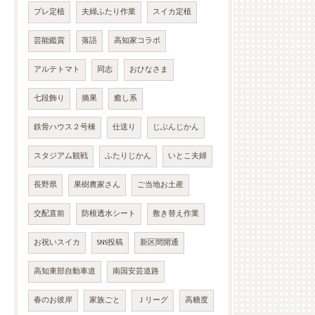
プレ定植
夫婦ふたり作業
スイカ定植
芸能鑑賞
落語
高知家コラボ
アルテトマト
同志
おひなさま
七段飾り
摘果
癒し系
鉄骨ハウス２号棟
仕送り
じぶんじかん
スタジアム観戦
ふたりじかん
いとこ夫婦
長野県
果樹農家さん
ご当地お土産
交配直前
防根透水シート
敷き替え作業
お祝いスイカ
SNS投稿
新区間開通
高知東部自動車道
南国安芸道路
春のお彼岸
家族ごと
Ｊリーグ
高糖度