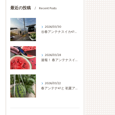
最近の投稿
Recent Posts
2026/03/30
㊗️春アンテナスイカ🍉収穫開始✨✨✨ いきなり 最盛期です🫡
2026/03/28
速報！ 春アンテナスイカ🍉 検査切り🔪の結果は… 糖度上等👌ほぼ 仕上がっちゅう👏👏👏
2026/03/22
春アンテナ🍉と 初夏アンテナ🍉と 蕨🌿