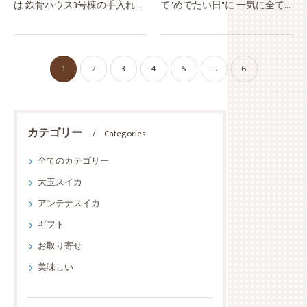
は 鉄骨ハウス3号棟の手入れ作
て"めでたい日"に 一気に全て
業に入るお昼前に次女＆お孫
のハウスを片付け完了！！鉄
１号がやってきて 暑いハウス
骨ハウス２つは エタノールで
内をトコトコ… こんにちはの
の土壌還元・太陽熱処理に入
1
2
3
4
5
...
6
ごあいさつ週末ごとに ちょこ
りパイプハウスは、 毎年恒
っ…
例…
カテゴリー
Categories
全てのカテゴリー
大玉スイカ
アンテナスイカ
ギフト
お取り寄せ
美味しい