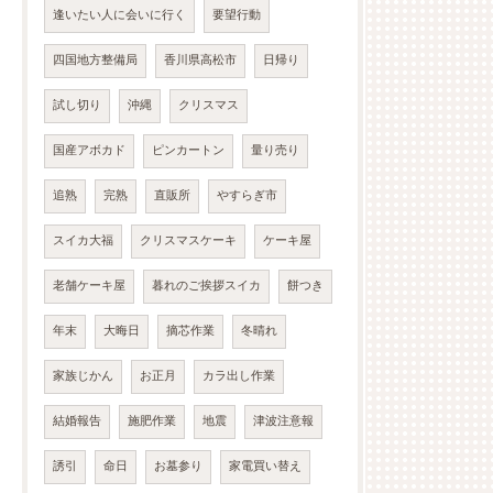
逢いたい人に会いに行く
要望行動
四国地方整備局
香川県高松市
日帰り
試し切り
沖縄
クリスマス
国産アボカド
ピンカートン
量り売り
追熟
完熟
直販所
やすらぎ市
スイカ大福
クリスマスケーキ
ケーキ屋
老舗ケーキ屋
暮れのご挨拶スイカ
餅つき
年末
大晦日
摘芯作業
冬晴れ
家族じかん
お正月
カラ出し作業
結婚報告
施肥作業
地震
津波注意報
誘引
命日
お墓参り
家電買い替え