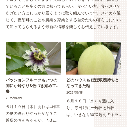
ていることを多くの方に知ってもらい、食べたい方、食べさせて
あげたい方にしっかり届くように取り組んでいます。スイカを通
じて、夜須町のことや農業を家業とする自分たちの暮らしについ
て知ってもらえるよう最新の情報を楽しくお伝えしていきます。
パッションフルーツもいつの
どのハウスも ほぼ収穫待ちと
間にか鈴なり&色づき始めて…
なってきた🙌
🟣
2025/06/18
2025/06/19
６月１８日（水）今週に入
６月１９日（木）あれは…昨年
り、毎日 特に一昨日と昨日
の夏の終わりやったかな？ご
は、いきなり30℃超えのギラ
近所のおんちゃんが、 たわわ
ギラ太陽に 日中は、自宅でパ