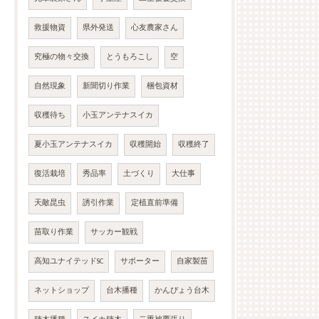
救援物資
県外発送
心友農家さん
究極の物々交換
とうもろこし
空
自然現象
新聞切り作業
梱包資材
収穫待ち
小玉アンテナスイカ
夏小玉アンテナスイカ
収穫開始
収穫終了
復活栽培
秀品率
土づくり
大仕事
天敵昆虫
誘引作業
定植直前準備
苗取り作業
サッカー観戦
高知ユナイテッドSC
サポーター
自家製苗
ネットショップ
台木播種
かんぴょう台木