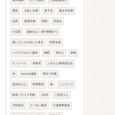
穂木播種
スイカ穂木
二重被覆張り
選挙
玉直し作業
落下玉
接ぎ木作業
旧友
看護学校
同期
同窓会
小豆島
越知ぜよ！熱中塾繋がり
逢いたい人が会いに来る
同窓会旅
ハウスアボカド栽培
施肥
草刈り
初物
ナノシード
香南市
ふるさと納税返礼品
PR
YouTube撮影
荷作り作業
温州みかん
料理教室
縁
ミニライブ
鉄骨ハウス３号棟
2作目
ご近所さん
予約販売
クーポン配布
小規模事業者