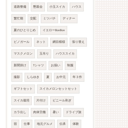
道路整備
懇親会
小玉スイカ
ハウス
繁忙期
交配
ミツバチ
ディナー
夏のひとりじめ
イエローBonBon
ピノガール
ネット
網目模様
張り替え
マスクメロン
玉吊り
ハウススイカ
新聞掛け
Tシャツ
お揃い
制服
撮影
しらゆき
夏
お中元
年３作
ギフトセット
スイカメロンセットセット
スイカ栽培
片付け
ビニール剥ぎ
カラ出し
肉体労働
暑い
ドライブ旅
宿
仕事
地元グルメ
伝承
体験