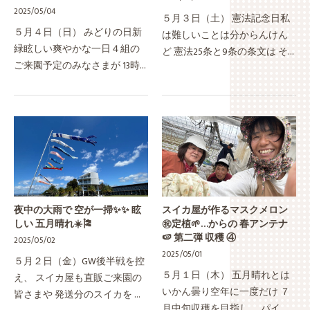
2025/05/04
５月３日（土） 憲法記念日私
５月４日（日） みどりの日新
は難しいことは分からんけん
緑眩しい爽やかな一日４組の
ど 憲法25条と9条の条文は そ
ご来園予定のみなさまが 13時
のまんま勝手な解釈をせんと
半ごろに次々とおいでたので
大切に丁寧に読み取り、守っ
一気に 味見やら ハウス見学や
て欲しいし 守っていきたいと
ら 近況報告やら 新たなご縁や
思うてますそんなGW後半戦4
ら…ウチの"いつもの光景"や…
連休…
夜中の大雨で 空が一掃✨✨ 眩
スイカ屋が作るマスクメロン
しい 五月晴れ☀️🎏
㊗️定植🌱…からの 春アンテナ
🍉 第二弾 収穫 ④
2025/05/02
2025/05/01
５月２日（金）GW後半戦を控
５月１日（木） 五月晴れとは
え、 スイカ屋も直販ご来園の
いかん曇り空年に一度だけ ７
皆さまや 発送分のスイカを ぼ
月中旬収穫を目指し、 パイプ