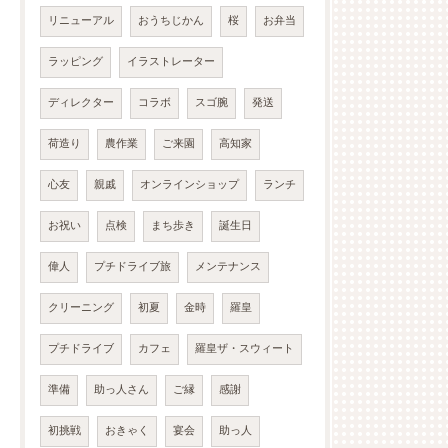
リニューアル
おうちじかん
桜
お弁当
ラッピング
イラストレーター
ディレクター
コラボ
スゴ腕
発送
荷造り
農作業
ご来園
高知家
心友
親戚
オンラインショップ
ランチ
お祝い
点検
まち歩き
誕生日
偉人
プチドライブ旅
メンテナンス
クリーニング
初夏
金時
羅皇
プチドライブ
カフェ
羅皇ザ・スウィート
準備
助っ人さん
ご縁
感謝
初挑戦
おきゃく
宴会
助っ人