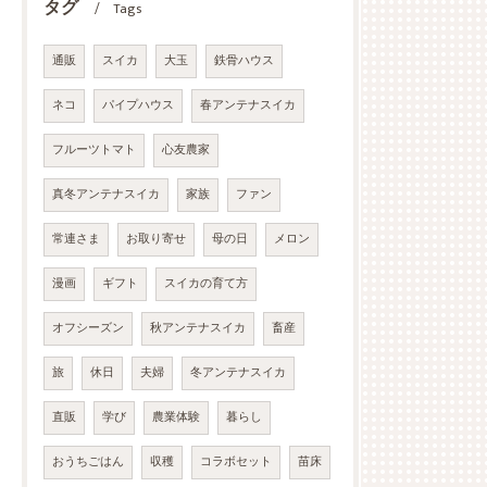
タグ
Tags
通販
スイカ
大玉
鉄骨ハウス
ネコ
パイプハウス
春アンテナスイカ
フルーツトマト
心友農家
真冬アンテナスイカ
家族
ファン
常連さま
お取り寄せ
母の日
メロン
漫画
ギフト
スイカの育て方
オフシーズン
秋アンテナスイカ
畜産
旅
休日
夫婦
冬アンテナスイカ
直販
学び
農業体験
暮らし
おうちごはん
収穫
コラボセット
苗床