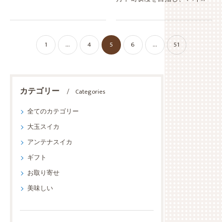
ちぼち収穫するモードに…今朝
ハウス３作目には メロン2品種
は、収穫⑤３５玉 キレイに選
を植えて、 "にわかメロン
別荷捌きして 出荷を終えた帰
屋"にもなる スイカとの"二刀
り道 ヤシィパークに寄って
1
...
4
5
6
...
51
流"の栽培スタート！！今日は
み…
マ…
カテゴリー
Categories
全てのカテゴリー
大玉スイカ
アンテナスイカ
ギフト
お取り寄せ
美味しい