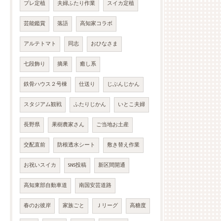
プレ定植
夫婦ふたり作業
スイカ定植
芸能鑑賞
落語
高知家コラボ
アルテトマト
同志
おひなさま
七段飾り
摘果
癒し系
鉄骨ハウス２号棟
仕送り
じぶんじかん
スタジアム観戦
ふたりじかん
いとこ夫婦
長野県
果樹農家さん
ご当地お土産
交配直前
防根透水シート
敷き替え作業
お祝いスイカ
SNS投稿
新区間開通
高知東部自動車道
南国安芸道路
春のお彼岸
家族ごと
Ｊリーグ
高糖度