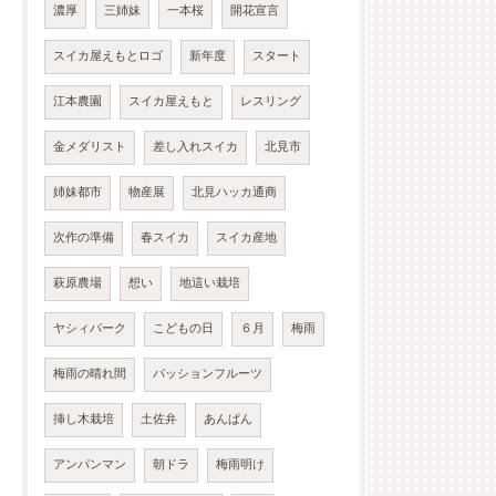
濃厚
三姉妹
一本桜
開花宣言
スイカ屋えもとロゴ
新年度
スタート
江本農園
スイカ屋えもと
レスリング
金メダリスト
差し入れスイカ
北見市
姉妹都市
物産展
北見ハッカ通商
次作の準備
春スイカ
スイカ産地
萩原農場
想い
地這い栽培
ヤシィパーク
こどもの日
６月
梅雨
梅雨の晴れ間
パッションフルーツ
挿し木栽培
土佐弁
あんぱん
アンパンマン
朝ドラ
梅雨明け