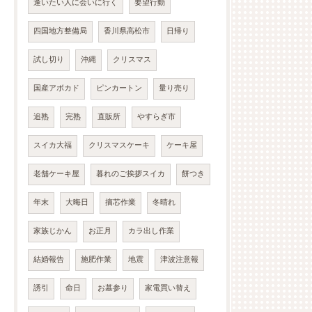
逢いたい人に会いに行く
要望行動
四国地方整備局
香川県高松市
日帰り
試し切り
沖縄
クリスマス
国産アボカド
ピンカートン
量り売り
追熟
完熟
直販所
やすらぎ市
スイカ大福
クリスマスケーキ
ケーキ屋
老舗ケーキ屋
暮れのご挨拶スイカ
餅つき
年末
大晦日
摘芯作業
冬晴れ
家族じかん
お正月
カラ出し作業
結婚報告
施肥作業
地震
津波注意報
誘引
命日
お墓参り
家電買い替え