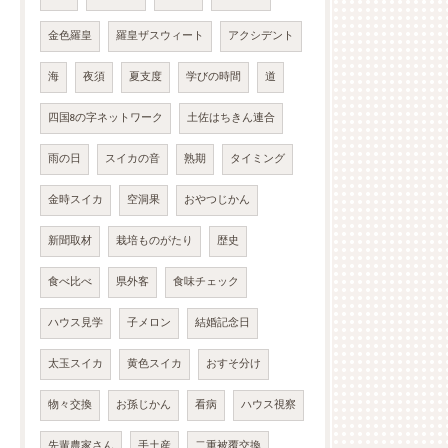
金色羅皇
羅皇ザスウィート
アクシデント
海
夜須
夏支度
学びの時間
道
四国8の字ネットワーク
土佐はちきん連合
雨の日
スイカの音
熟期
タイミング
金時スイカ
空洞果
おやつじかん
新聞取材
栽培ものがたり
歴史
食べ比べ
県外客
食味チェック
ハウス見学
子メロン
結婚記念日
太玉スイカ
黄色スイカ
おすそ分け
物々交換
お孫じかん
看病
ハウス視察
先輩農家さん
手土産
二重被覆交換