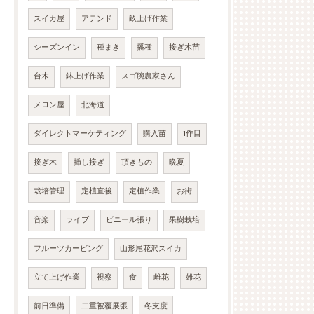
スイカ屋
アテンド
畝上げ作業
シーズンイン
種まき
播種
接ぎ木苗
台木
鉢上げ作業
スゴ腕農家さん
メロン屋
北海道
ダイレクトマーケティング
購入苗
1作目
接ぎ木
挿し接ぎ
頂きもの
晩夏
栽培管理
定植直後
定植作業
お街
音楽
ライブ
ビニール張り
果樹栽培
フルーツカービング
山形尾花沢スイカ
立て上げ作業
視察
食
雌花
雄花
前日準備
二重被覆展張
冬支度