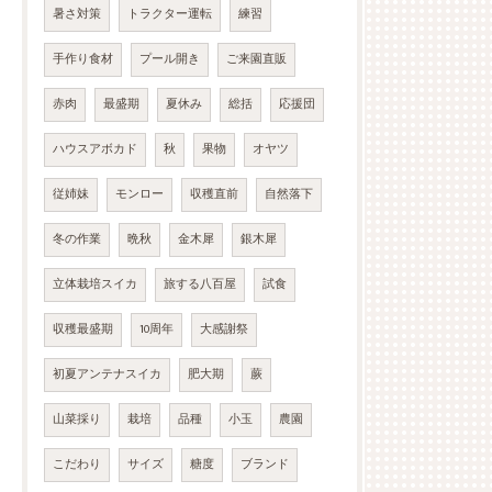
暑さ対策
トラクター運転
練習
手作り食材
プール開き
ご来園直販
赤肉
最盛期
夏休み
総括
応援団
ハウスアボカド
秋
果物
オヤツ
従姉妹
モンロー
収穫直前
自然落下
冬の作業
晩秋
金木犀
銀木犀
立体栽培スイカ
旅する八百屋
試食
収穫最盛期
10周年
大感謝祭
初夏アンテナスイカ
肥大期
蕨
山菜採り
栽培
品種
小玉
農園
こだわり
サイズ
糖度
ブランド