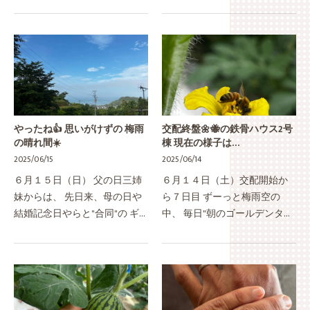
に実らせちょったパッション
ソコン仕事や 台所の掃除なん
フルーツ スイカのおすそ分け
かをして避難しちょった今日
にお邪魔した時 見せてもろう
は曇りがちな晴れやき、 朝か
て"えいなぁ育てたいなぁ"と
ら小玉ア…
思…
やったね👍 思いがけずの 梅雨
交配終盤🌼🐝の鉄骨ハウス2号
の晴れ間☀️
棟 現在の様子は…
2025/06/15
2025/06/14
６月１５日（日） 父の日三姉
６月１４日（土）交配開始か
妹からは、 先日来、母の日や
ら７日目 ずーっと梅雨空の
結婚記念日やらと"合同"の ギ
中、 毎日"朝のゴールデンタイ
フトを既にもろうちゅうほん
ム"に ハチさんは元気ハツラツ
で、 栽培中のスイカメロンた
花から花へと飛び回ってくれ
ちと お世話する農家の私たち
ゆう毛糸を付けながら着花の
には、 梅雨の晴れ間ももら
具合を見るが やっぱりベタベ
え…
タ…