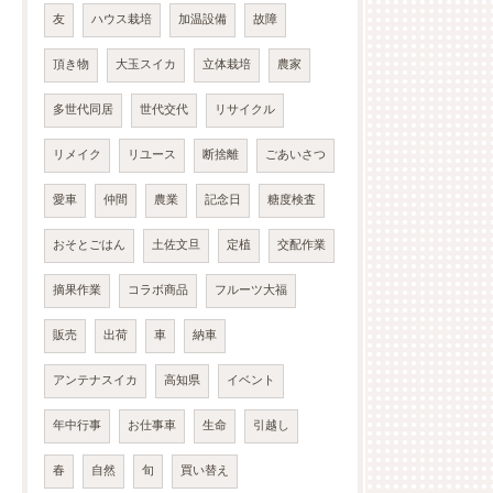
友
ハウス栽培
加温設備
故障
頂き物
大玉スイカ
立体栽培
農家
多世代同居
世代交代
リサイクル
リメイク
リユース
断捨離
ごあいさつ
愛車
仲間
農業
記念日
糖度検査
おそとごはん
土佐文旦
定植
交配作業
摘果作業
コラボ商品
フルーツ大福
販売
出荷
車
納車
アンテナスイカ
高知県
イベント
年中行事
お仕事車
生命
引越し
春
自然
旬
買い替え