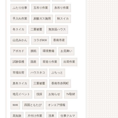
ふたり仕事
玉吊り作業
糸吊り作業
手入れ作業
炭酸ガス施用
秋スイカ
冬スイカ
二重被覆
無加温ハウス
山北みかん
コラボBOX
香南市産
アボカド
挑戦
環境整備
お見舞い
試験収穫
国産
荷造り作業
出荷作業
市場出荷
ハウスネコ
ぷちっと
真冬スイカ
三重被覆
香南市赤岡町
地元イベント
伐採
お知らせ
TV取材
NHK
四国ともたび
オンエア情報
高知旅
片付け作業
洗車
仕事クルマ