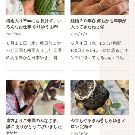
梅雨入り☔️☁️にも 負けず、い
結婚３０年💍 何もかも年季が
ろんなお仕事 やりゆうよ🫡
入ってきたねぇ😊
2025/06/11
2025/06/03
６月１１日（水）数日前にや
６月４日（水）ほぼ24時間
っと四国も梅雨入りした 四季
360日くらいは一緒に居ると ホ
のある豊かな日本やき、 暑い
ンマに似いてくる…元々白魚の
時は暑く、寒い時は雪も降
ような手ではないき、 歳を重
り、 梅雨にはそれなりに雨も
ねたらこんな感じやろうけど
降って 台風もいくらかは発生
どっちが私？と言われそうな
せんと やっぱり今まで通りの
ふたりの左手 これまたそっ
農業…
く…
遠方よりご来園のみなさま、
今年もやるきね☝️ しらゆきメ
誠に ありがとうございました
ロン 定植🌱
✨✨✨
2025/05/03