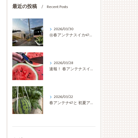
最近の投稿
Recent Posts
2026/03/30
㊗️春アンテナスイカ🍉収穫開始✨✨✨ いきなり 最盛期です🫡
2026/03/28
速報！ 春アンテナスイカ🍉 検査切り🔪の結果は… 糖度上等👌ほぼ 仕上がっちゅう👏👏👏
2026/03/22
春アンテナ🍉と 初夏アンテナ🍉と 蕨🌿