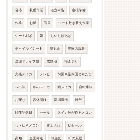
合格
収穫作業
確定申告
定植準備
作業
お孫
裂果
シート敷き替え作業
シート剥ぎ
娘
じいじばあば
チャイルドシート
離乳食
農園の風景
送迎ドライブ旅
成熟期
検査切り
完熟スイカ
テレビ
前園真聖四国ともたび
TV出演
冬のスイカ
給スイカ
自転車旅
お守り
育休明け
職場復帰
味見
脱藩記念日
セール
スイカ屋が作るメロン
しらゆきメロン
鉢土入れ
初セール
高知
全国発送
卸直販
町の風景