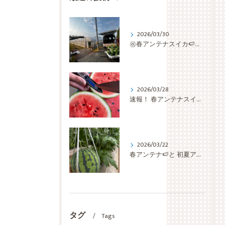
2026/03/30
㊗️春アンテナスイカ🍉収穫開始✨✨✨ いきなり 最盛期です🫡
2026/03/28
速報！ 春アンテナスイカ🍉 検査切り🔪の結果は… 糖度上等👌ほぼ 仕上がっちゅう👏👏👏
2026/03/22
春アンテナ🍉と 初夏アンテナ🍉と 蕨🌿
タグ
Tags