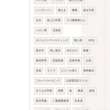
スイカ屋
アテンド
畝上げ作業
シーズンイン
種まき
播種
接ぎ木苗
台木
鉢上げ作業
スゴ腕農家さん
メロン屋
北海道
ダイレクトマーケティング
購入苗
1作目
接ぎ木
挿し接ぎ
頂きもの
晩夏
栽培管理
定植直後
定植作業
お街
音楽
ライブ
ビニール張り
果樹栽培
フルーツカービング
山形尾花沢スイカ
立て上げ作業
視察
食
雌花
雄花
前日準備
二重被覆展張
冬支度