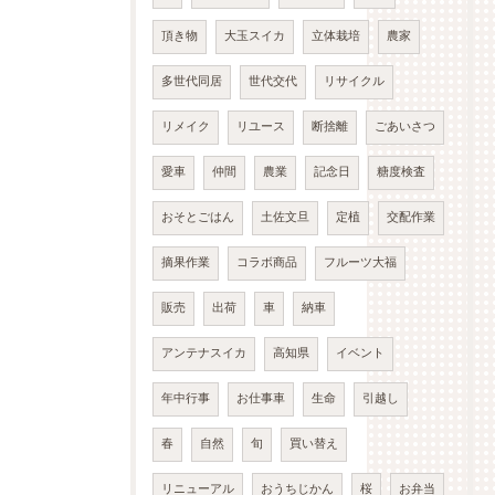
頂き物
大玉スイカ
立体栽培
農家
多世代同居
世代交代
リサイクル
リメイク
リユース
断捨離
ごあいさつ
愛車
仲間
農業
記念日
糖度検査
おそとごはん
土佐文旦
定植
交配作業
摘果作業
コラボ商品
フルーツ大福
販売
出荷
車
納車
アンテナスイカ
高知県
イベント
年中行事
お仕事車
生命
引越し
春
自然
旬
買い替え
リニューアル
おうちじかん
桜
お弁当