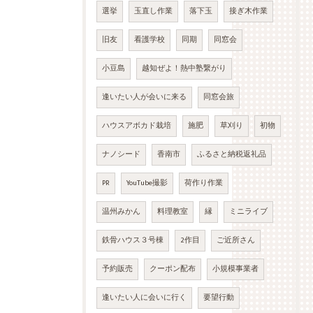
選挙
玉直し作業
落下玉
接ぎ木作業
旧友
看護学校
同期
同窓会
小豆島
越知ぜよ！熱中塾繋がり
逢いたい人が会いに来る
同窓会旅
ハウスアボカド栽培
施肥
草刈り
初物
ナノシード
香南市
ふるさと納税返礼品
PR
YouTube撮影
荷作り作業
温州みかん
料理教室
縁
ミニライブ
鉄骨ハウス３号棟
2作目
ご近所さん
予約販売
クーポン配布
小規模事業者
逢いたい人に会いに行く
要望行動