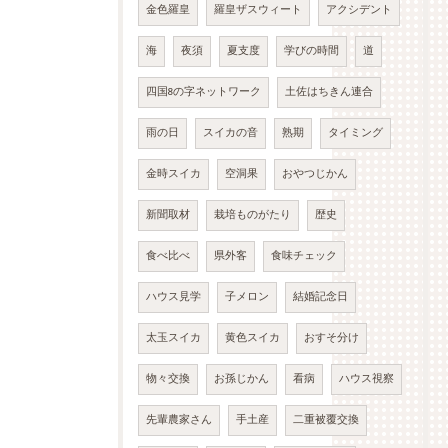
金色羅皇
羅皇ザスウィート
アクシデント
海
夜須
夏支度
学びの時間
道
四国8の字ネットワーク
土佐はちきん連合
雨の日
スイカの音
熟期
タイミング
金時スイカ
空洞果
おやつじかん
新聞取材
栽培ものがたり
歴史
食べ比べ
県外客
食味チェック
ハウス見学
子メロン
結婚記念日
太玉スイカ
黄色スイカ
おすそ分け
物々交換
お孫じかん
看病
ハウス視察
先輩農家さん
手土産
二重被覆交換