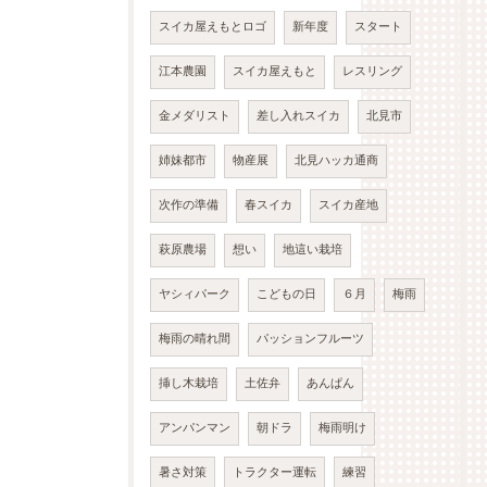
スイカ屋えもとロゴ
新年度
スタート
江本農園
スイカ屋えもと
レスリング
金メダリスト
差し入れスイカ
北見市
姉妹都市
物産展
北見ハッカ通商
次作の準備
春スイカ
スイカ産地
萩原農場
想い
地這い栽培
ヤシィパーク
こどもの日
６月
梅雨
梅雨の晴れ間
パッションフルーツ
挿し木栽培
土佐弁
あんぱん
アンパンマン
朝ドラ
梅雨明け
暑さ対策
トラクター運転
練習