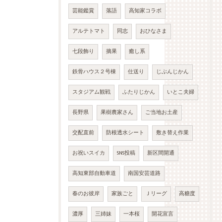
芸能鑑賞
落語
高知家コラボ
アルテトマト
同志
おひなさま
七段飾り
摘果
癒し系
鉄骨ハウス２号棟
仕送り
じぶんじかん
スタジアム観戦
ふたりじかん
いとこ夫婦
長野県
果樹農家さん
ご当地お土産
交配直前
防根透水シート
敷き替え作業
お祝いスイカ
SNS投稿
新区間開通
高知東部自動車道
南国安芸道路
春のお彼岸
家族ごと
Ｊリーグ
高糖度
濃厚
三姉妹
一本桜
開花宣言