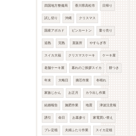
四国地方整備局
香川県高松市
日帰り
試し切り
沖縄
クリスマス
国産アボカド
ピンカートン
量り売り
追熟
完熟
直販所
やすらぎ市
スイカ大福
クリスマスケーキ
ケーキ屋
老舗ケーキ屋
暮れのご挨拶スイカ
餅つき
年末
大晦日
摘芯作業
冬晴れ
家族じかん
お正月
カラ出し作業
結婚報告
施肥作業
地震
津波注意報
誘引
命日
お墓参り
家電買い替え
プレ定植
夫婦ふたり作業
スイカ定植