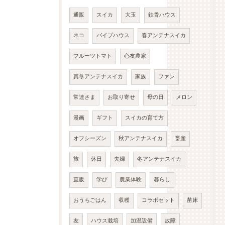
通販
スイカ
大玉
鉄骨ハウス
ネコ
パイプハウス
春アンテナスイカ
フルーツトマト
心友農家
真冬アンテナスイカ
家族
ファン
常連さま
お取り寄せ
母の日
メロン
漫画
ギフト
スイカの育て方
オフシーズン
秋アンテナスイカ
畜産
旅
休日
夫婦
冬アンテナスイカ
直販
学び
農業体験
暮らし
おうちごはん
収穫
コラボセット
苗床
友
ハウス栽培
加温設備
故障