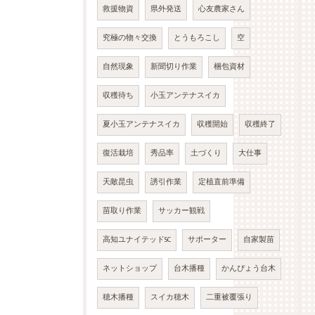
救援物資
県外発送
心友農家さん
究極の物々交換
とうもろこし
空
自然現象
新聞切り作業
梱包資材
収穫待ち
小玉アンテナスイカ
夏小玉アンテナスイカ
収穫開始
収穫終了
復活栽培
秀品率
土づくり
大仕事
天敵昆虫
誘引作業
定植直前準備
苗取り作業
サッカー観戦
高知ユナイテッドSC
サポーター
自家製苗
ネットショップ
台木播種
かんぴょう台木
穂木播種
スイカ穂木
二重被覆張り