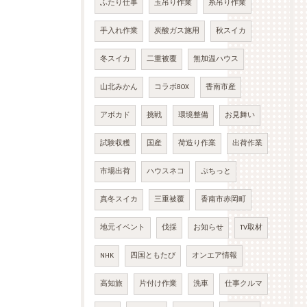
ふたり仕事
玉吊り作業
糸吊り作業
手入れ作業
炭酸ガス施用
秋スイカ
冬スイカ
二重被覆
無加温ハウス
山北みかん
コラボBOX
香南市産
アボカド
挑戦
環境整備
お見舞い
試験収穫
国産
荷造り作業
出荷作業
市場出荷
ハウスネコ
ぷちっと
真冬スイカ
三重被覆
香南市赤岡町
地元イベント
伐採
お知らせ
TV取材
NHK
四国ともたび
オンエア情報
高知旅
片付け作業
洗車
仕事クルマ