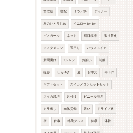
繁忙期
交配
ミツバチ
ディナー
夏のひとりじめ
イエローBonBon
ピノガール
ネット
網目模様
張り替え
マスクメロン
玉吊り
ハウススイカ
新聞掛け
Tシャツ
お揃い
制服
撮影
しらゆき
夏
お中元
年３作
ギフトセット
スイカメロンセットセット
スイカ栽培
片付け
ビニール剥ぎ
カラ出し
肉体労働
暑い
ドライブ旅
宿
仕事
地元グルメ
伝承
体験