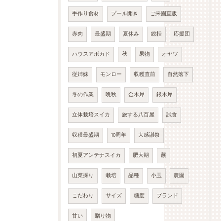
手作り食材
プール開き
ご来園直販
赤肉
最盛期
夏休み
総括
応援団
ハウスアボカド
秋
果物
オヤツ
従姉妹
モンロー
収穫直前
自然落下
冬の作業
晩秋
金木犀
銀木犀
立体栽培スイカ
旅する八百屋
試食
収穫最盛期
10周年
大感謝祭
初夏アンテナスイカ
肥大期
蕨
山菜採り
栽培
品種
小玉
農園
こだわり
サイズ
糖度
ブランド
甘い
贈り物