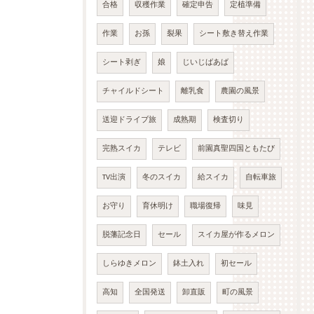
合格
収穫作業
確定申告
定植準備
作業
お孫
裂果
シート敷き替え作業
シート剥ぎ
娘
じいじばあば
チャイルドシート
離乳食
農園の風景
送迎ドライブ旅
成熟期
検査切り
完熟スイカ
テレビ
前園真聖四国ともたび
TV出演
冬のスイカ
給スイカ
自転車旅
お守り
育休明け
職場復帰
味見
脱藩記念日
セール
スイカ屋が作るメロン
しらゆきメロン
鉢土入れ
初セール
高知
全国発送
卸直販
町の風景