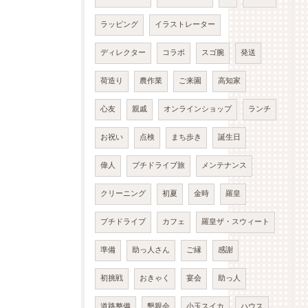
ラッピング
イラストレーター
ディレクター
コラボ
スゴ腕
発送
荷造り
農作業
ご来園
高知家
心友
親戚
オンラインショップ
ランチ
お祝い
点検
まち歩き
誕生日
偉人
プチドライブ旅
メンテナンス
クリーニング
初夏
金時
羅皇
プチドライブ
カフェ
羅皇ザ・スウィート
準備
助っ人さん
ご縁
感謝
初挑戦
おきゃく
宴会
助っ人
道路整備
懇親会
小玉スイカ
ハウス