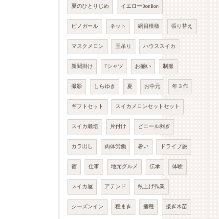
夏のひとりじめ
イエローBonBon
ピノガール
ネット
網目模様
張り替え
マスクメロン
玉吊り
ハウススイカ
新聞掛け
Tシャツ
お揃い
制服
撮影
しらゆき
夏
お中元
年３作
ギフトセット
スイカメロンセットセット
スイカ栽培
片付け
ビニール剥ぎ
カラ出し
肉体労働
暑い
ドライブ旅
宿
仕事
地元グルメ
伝承
体験
スイカ屋
アテンド
畝上げ作業
シーズンイン
種まき
播種
接ぎ木苗