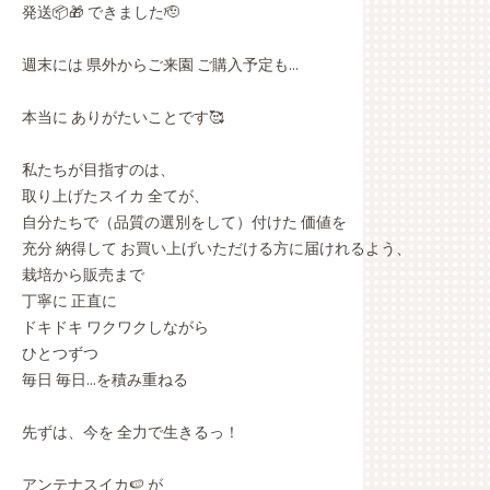
発送📦🎁 できました🫡
週末には 県外からご来園 ご購入予定も…
本当に ありがたいことです🥰
私たちが目指すのは、
取り上げたスイカ 全てが、
自分たちで（品質の選別をして）付けた 価値を
充分 納得して お買い上げいただける方に届けれるよう、
栽培から販売まで
丁寧に 正直に
ドキドキ ワクワクしながら
ひとつずつ
毎日 毎日…を積み重ねる
先ずは、今を 全力で生きるっ！
アンテナスイカ🍉 が