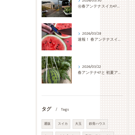
2026/03/30
㊗️春アンテナスイカ🍉収穫開始✨✨✨ いきなり 最盛期です🫡
2026/03/28
速報！ 春アンテナスイカ🍉 検査切り🔪の結果は… 糖度上等👌ほぼ 仕上がっちゅう👏👏👏
2026/03/22
春アンテナ🍉と 初夏アンテナ🍉と 蕨🌿
タグ
Tags
通販
スイカ
大玉
鉄骨ハウス