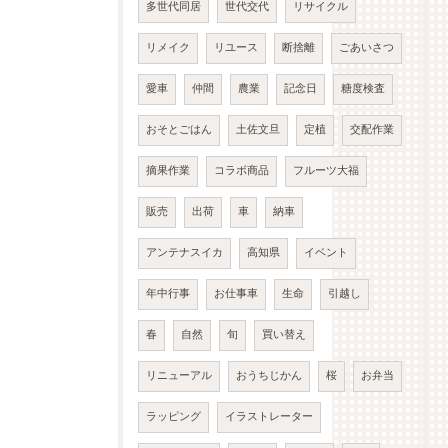
多世代同居
世代交代
リサイクル
リメイク
リユース
断捨離
ごあいさつ
愛車
仲間
農業
記念日
糖度検査
おそとごはん
土佐文旦
定植
交配作業
摘果作業
コラボ商品
フルーツ大福
販売
出荷
車
納車
アンテナスイカ
高知県
イベント
年中行事
お仕事車
生命
引越し
春
自然
旬
買い替え
リニューアル
おうちじかん
桜
お弁当
ラッピング
イラストレーター