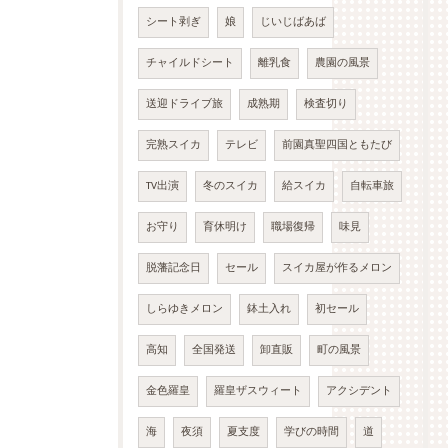
シート剥ぎ
娘
じいじばあば
チャイルドシート
離乳食
農園の風景
送迎ドライブ旅
成熟期
検査切り
完熟スイカ
テレビ
前園真聖四国ともたび
TV出演
冬のスイカ
給スイカ
自転車旅
お守り
育休明け
職場復帰
味見
脱藩記念日
セール
スイカ屋が作るメロン
しらゆきメロン
鉢土入れ
初セール
高知
全国発送
卸直販
町の風景
金色羅皇
羅皇ザスウィート
アクシデント
海
夜須
夏支度
学びの時間
道