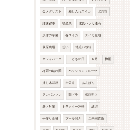
金メダリスト
差し入れスイカ
北見市
姉妹都市
物産展
北見ハッカ通商
次作の準備
春スイカ
スイカ産地
萩原農場
想い
地這い栽培
ヤシィパーク
こどもの日
６月
梅雨
梅雨の晴れ間
パッションフルーツ
挿し木栽培
土佐弁
あんぱん
アンパンマン
朝ドラ
梅雨明け
暑さ対策
トラクター運転
練習
手作り食材
プール開き
ご来園直販