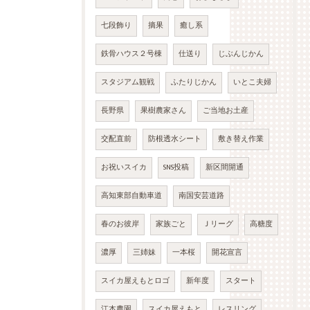
七段飾り
摘果
癒し系
鉄骨ハウス２号棟
仕送り
じぶんじかん
スタジアム観戦
ふたりじかん
いとこ夫婦
長野県
果樹農家さん
ご当地お土産
交配直前
防根透水シート
敷き替え作業
お祝いスイカ
SNS投稿
新区間開通
高知東部自動車道
南国安芸道路
春のお彼岸
家族ごと
Ｊリーグ
高糖度
濃厚
三姉妹
一本桜
開花宣言
スイカ屋えもとロゴ
新年度
スタート
江本農園
スイカ屋えもと
レスリング