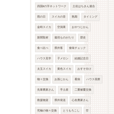
四国8の字ネットワーク
土佐はちきん連合
雨の日
スイカの音
熟期
タイミング
金時スイカ
空洞果
おやつじかん
新聞取材
栽培ものがたり
歴史
食べ比べ
県外客
食味チェック
ハウス見学
子メロン
結婚記念日
太玉スイカ
黄色スイカ
おすそ分け
物々交換
お孫じかん
看病
ハウス視察
先輩農家さん
手土産
二重被覆交換
救援物資
県外発送
心友農家さん
究極の物々交換
とうもろこし
空