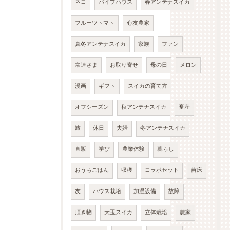
ネコ
パイプハウス
春アンテナスイカ
フルーツトマト
心友農家
真冬アンテナスイカ
家族
ファン
常連さま
お取り寄せ
母の日
メロン
漫画
ギフト
スイカの育て方
オフシーズン
秋アンテナスイカ
畜産
旅
休日
夫婦
冬アンテナスイカ
直販
学び
農業体験
暮らし
おうちごはん
収穫
コラボセット
苗床
友
ハウス栽培
加温設備
故障
頂き物
大玉スイカ
立体栽培
農家