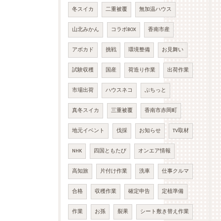
冬スイカ
二重被覆
無加温ハウス
山北みかん
コラボBOX
香南市産
アボカド
挑戦
環境整備
お見舞い
試験収穫
国産
荷造り作業
出荷作業
市場出荷
ハウスネコ
ぷちっと
真冬スイカ
三重被覆
香南市赤岡町
地元イベント
伐採
お知らせ
TV取材
NHK
四国ともたび
オンエア情報
高知旅
片付け作業
洗車
仕事クルマ
合格
収穫作業
確定申告
定植準備
作業
お孫
裂果
シート敷き替え作業