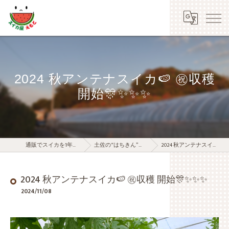
2024 秋アンテナスイカ🍉 ㊗️収穫
開始🎊✨✨✨
通販でスイカを1年中お届けする江本農園
土佐の“はちきん”スイカ屋の女房ブログ
2024 秋アンテナスイカ🍉 ㊗️収穫 開始🎊✨✨✨
2024 秋アンテナスイカ🍉 ㊗️収穫 開始🎊✨✨✨
2024/11/08