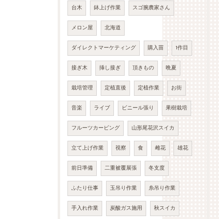
台木
鉢上げ作業
スゴ腕農家さん
メロン屋
北海道
ダイレクトマーケティング
購入苗
1作目
接ぎ木
挿し接ぎ
頂きもの
晩夏
栽培管理
定植直後
定植作業
お街
音楽
ライブ
ビニール張り
果樹栽培
フルーツカービング
山形尾花沢スイカ
立て上げ作業
視察
食
雌花
雄花
前日準備
二重被覆展張
冬支度
ふたり仕事
玉吊り作業
糸吊り作業
手入れ作業
炭酸ガス施用
秋スイカ