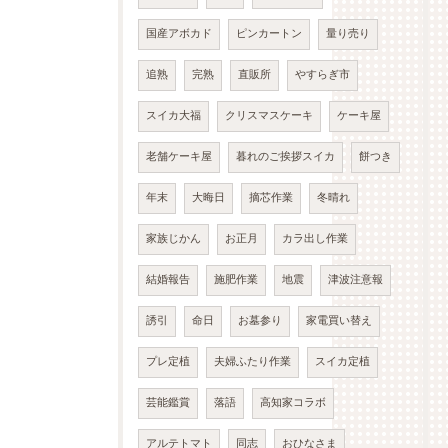
国産アボカド
ピンカートン
量り売り
追熟
完熟
直販所
やすらぎ市
スイカ大福
クリスマスケーキ
ケーキ屋
老舗ケーキ屋
暮れのご挨拶スイカ
餅つき
年末
大晦日
摘芯作業
冬晴れ
家族じかん
お正月
カラ出し作業
結婚報告
施肥作業
地震
津波注意報
誘引
命日
お墓参り
家電買い替え
プレ定植
夫婦ふたり作業
スイカ定植
芸能鑑賞
落語
高知家コラボ
アルテトマト
同志
おひなさま