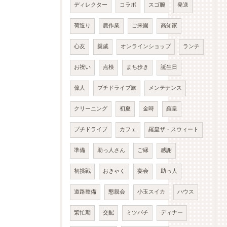
ディレクター
コラボ
スゴ腕
発送
荷造り
農作業
ご来園
高知家
心友
親戚
オンラインショップ
ランチ
お祝い
点検
まち歩き
誕生日
偉人
プチドライブ旅
メンテナンス
クリーニング
初夏
金時
羅皇
プチドライブ
カフェ
羅皇ザ・スウィート
準備
助っ人さん
ご縁
感謝
初挑戦
おきゃく
宴会
助っ人
道路整備
懇親会
小玉スイカ
ハウス
繁忙期
交配
ミツバチ
ディナー