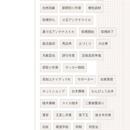
自然現象
新聞切り作業
梱包資材
収穫待ち
小玉アンテナスイカ
夏小玉アンテナスイカ
収穫開始
収穫終了
復活栽培
秀品率
土づくり
大仕事
天敵昆虫
誘引作業
定植直前準備
苗取り作業
サッカー観戦
高知ユナイテッドSC
サポーター
自家製苗
ネットショップ
台木播種
かんぴょう台木
穂木播種
スイカ穂木
二重被覆張り
選挙
玉直し作業
落下玉
接ぎ木作業
旧友
看護学校
同期
同窓会