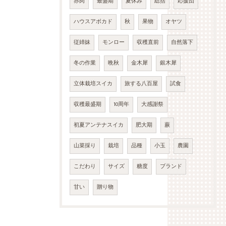
赤肉
最盛期
夏休み
総括
応援団
ハウスアボカド
秋
果物
オヤツ
従姉妹
モンロー
収穫直前
自然落下
冬の作業
晩秋
金木犀
銀木犀
立体栽培スイカ
旅する八百屋
試食
収穫最盛期
10周年
大感謝祭
初夏アンテナスイカ
肥大期
蕨
山菜採り
栽培
品種
小玉
農園
こだわり
サイズ
糖度
ブランド
甘い
贈り物