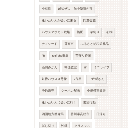
小豆島
越知ぜよ！熱中塾繋がり
逢いたい人が会いに来る
同窓会旅
ハウスアボカド栽培
施肥
草刈り
初物
ナノシード
香南市
ふるさと納税返礼品
PR
YouTube撮影
荷作り作業
温州みかん
料理教室
縁
ミニライブ
鉄骨ハウス３号棟
2作目
ご近所さん
予約販売
クーポン配布
小規模事業者
逢いたい人に会いに行く
要望行動
四国地方整備局
香川県高松市
日帰り
試し切り
沖縄
クリスマス