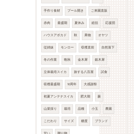
手作り食材
プール開き
ご来園直販
赤肉
最盛期
夏休み
総括
応援団
ハウスアボカド
秋
果物
オヤツ
従姉妹
モンロー
収穫直前
自然落下
冬の作業
晩秋
金木犀
銀木犀
立体栽培スイカ
旅する八百屋
試食
収穫最盛期
10周年
大感謝祭
初夏アンテナスイカ
肥大期
蕨
山菜採り
栽培
品種
小玉
農園
こだわり
サイズ
糖度
ブランド
甘い
贈り物