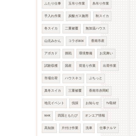
ふたり仕事
玉吊り作業
糸吊り作業
手入れ作業
炭酸ガス施用
秋スイカ
冬スイカ
二重被覆
無加温ハウス
山北みかん
コラボBOX
香南市産
アボカド
挑戦
環境整備
お見舞い
試験収穫
国産
荷造り作業
出荷作業
市場出荷
ハウスネコ
ぷちっと
真冬スイカ
三重被覆
香南市赤岡町
地元イベント
伐採
お知らせ
TV取材
NHK
四国ともたび
オンエア情報
高知旅
片付け作業
洗車
仕事クルマ