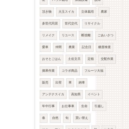
頂き物
大玉スイカ
立体栽培
農家
多世代同居
世代交代
リサイクル
リメイク
リユース
断捨離
ごあいさつ
愛車
仲間
農業
記念日
糖度検査
おそとごはん
土佐文旦
定植
交配作業
摘果作業
コラボ商品
フルーツ大福
販売
出荷
車
納車
アンテナスイカ
高知県
イベント
年中行事
お仕事車
生命
引越し
春
自然
旬
買い替え