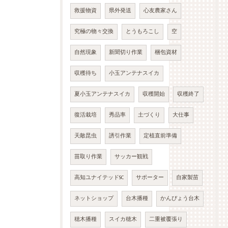
救援物資
県外発送
心友農家さん
究極の物々交換
とうもろこし
空
自然現象
新聞切り作業
梱包資材
収穫待ち
小玉アンテナスイカ
夏小玉アンテナスイカ
収穫開始
収穫終了
復活栽培
秀品率
土づくり
大仕事
天敵昆虫
誘引作業
定植直前準備
苗取り作業
サッカー観戦
高知ユナイテッドSC
サポーター
自家製苗
ネットショップ
台木播種
かんぴょう台木
穂木播種
スイカ穂木
二重被覆張り