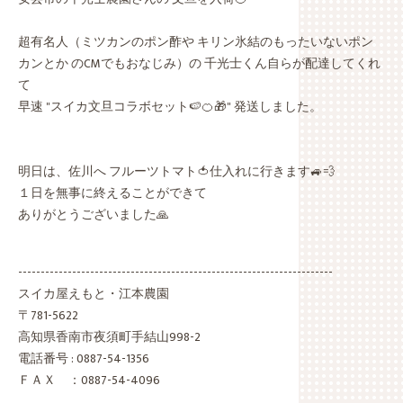
超有名人（ミツカンのポン酢や キリン氷結のもったいないポン
カンとか のCMでもおなじみ）の 千光士くん自らが配達してくれ
て
早速 "スイカ文旦コラボセット🍉🍊🎁" 発送しました。
明日は、佐川へ フルーツトマト🍅仕入れに行きます🚙💨
１日を無事に終えることができて
ありがとうございました🙏
----------------------------------------------------------------------
スイカ屋えもと・江本農園
〒781-5622
高知県香南市夜須町手結山998-2
電話番号 : 0887-54-1356
ＦＡＸ ：0887-54-4096