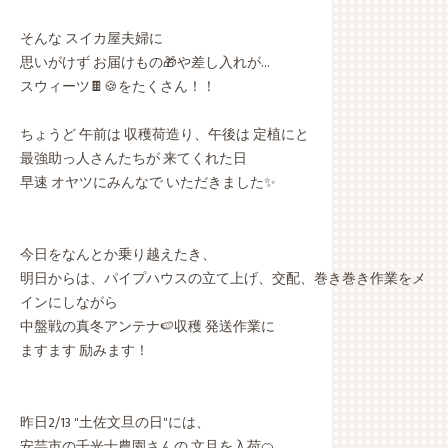
そんな スイカ屋夫婦に
思いがけず お届けもの🎁や差し入れが…
スウィーツ🍫🍪をたくさん！！
ちょうど 午前は 収穫荷造り、午後は 定植にと
最強助っ人さんたちが 来てくれた日
早速 オヤツにみんなで いただきました✨
今日をなんとか乗り越えたき、
明日からは、パイプハウスの立て上げ、交配、巻き巻き作業をメ
インにしながら
中盤戦の真冬アンテナ🍉収穫 発送作業に
ますます 励みます！
昨日2/13 "土佐文旦の日"には、
安芸市の千光士農園さんの 文旦を入荷🍊