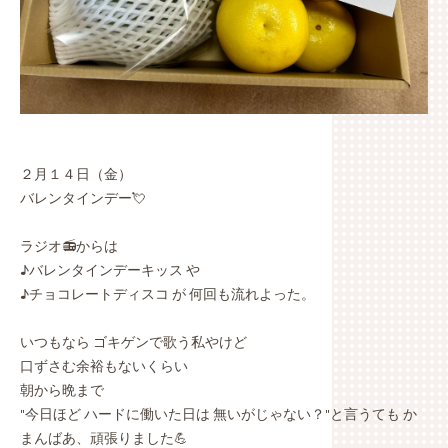
２月１４日（金）
バレンタインデー💘
ラジオ📻からは
♪バレンタインデーキッス や
♪チョコレートディスコ が 何回も流れよった。
いつもなら ゴキゲンで歌う私やけど
口ずさむ余裕もないくらい
朝から晩まで
"今日ほど ハードに働いた日は 無いがじゃない？"と言うても か
まんばあ、頑張りました💪