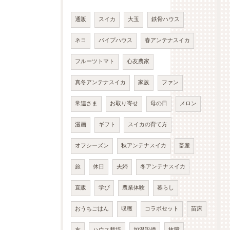
通販
スイカ
大玉
鉄骨ハウス
ネコ
パイプハウス
春アンテナスイカ
フルーツトマト
心友農家
真冬アンテナスイカ
家族
ファン
常連さま
お取り寄せ
母の日
メロン
漫画
ギフト
スイカの育て方
オフシーズン
秋アンテナスイカ
畜産
旅
休日
夫婦
冬アンテナスイカ
直販
学び
農業体験
暮らし
おうちごはん
収穫
コラボセット
苗床
友
ハウス栽培
加温設備
故障