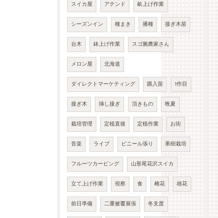
スイカ屋
アテンド
畝上げ作業
シーズンイン
種まき
播種
接ぎ木苗
台木
鉢上げ作業
スゴ腕農家さん
メロン屋
北海道
ダイレクトマーケティング
購入苗
1作目
接ぎ木
挿し接ぎ
頂きもの
晩夏
栽培管理
定植直後
定植作業
お街
音楽
ライブ
ビニール張り
果樹栽培
フルーツカービング
山形尾花沢スイカ
立て上げ作業
視察
食
雌花
雄花
前日準備
二重被覆展張
冬支度