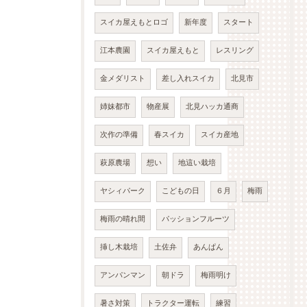
スイカ屋えもとロゴ
新年度
スタート
江本農園
スイカ屋えもと
レスリング
金メダリスト
差し入れスイカ
北見市
姉妹都市
物産展
北見ハッカ通商
次作の準備
春スイカ
スイカ産地
萩原農場
想い
地這い栽培
ヤシィパーク
こどもの日
６月
梅雨
梅雨の晴れ間
パッションフルーツ
挿し木栽培
土佐弁
あんぱん
アンパンマン
朝ドラ
梅雨明け
暑さ対策
トラクター運転
練習