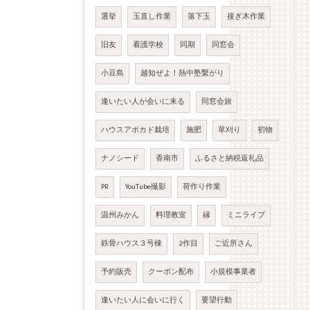
選挙
玉直し作業
落下玉
接ぎ木作業
旧友
看護学校
同期
同窓会
小豆島
越知ぜよ！熱中塾繋がり
逢いたい人が会いに来る
同窓会旅
ハウスアボカド栽培
施肥
草刈り
初物
ナノシード
香南市
ふるさと納税返礼品
PR
YouTube撮影
荷作り作業
温州みかん
料理教室
縁
ミニライブ
鉄骨ハウス３号棟
2作目
ご近所さん
予約販売
クーポン配布
小規模事業者
逢いたい人に会いに行く
要望行動