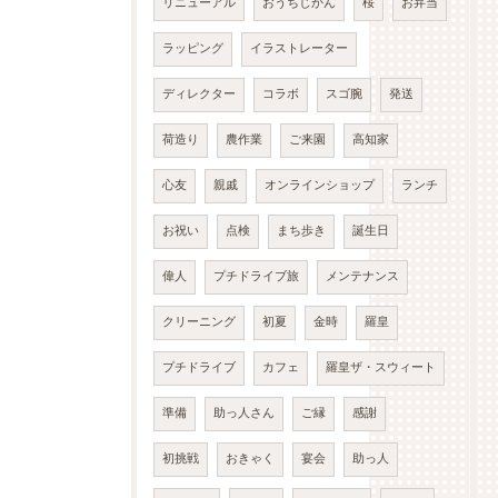
リニューアル
おうちじかん
桜
お弁当
ラッピング
イラストレーター
ディレクター
コラボ
スゴ腕
発送
荷造り
農作業
ご来園
高知家
心友
親戚
オンラインショップ
ランチ
お祝い
点検
まち歩き
誕生日
偉人
プチドライブ旅
メンテナンス
クリーニング
初夏
金時
羅皇
プチドライブ
カフェ
羅皇ザ・スウィート
準備
助っ人さん
ご縁
感謝
初挑戦
おきゃく
宴会
助っ人