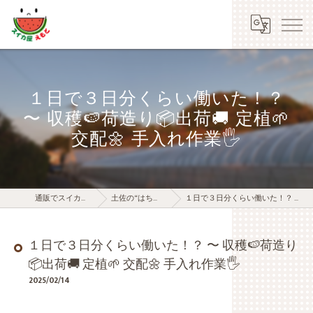
１日で３日分くらい働いた！？
〜 収穫🍉荷造り📦出荷🚚 定植🌱
交配🌼 手入れ作業🖐️
通販でスイカを1年中お届けする江本農園
土佐の“はちきん”スイカ屋の女房ブログ
１日で３日分くらい働いた！？ 〜 収穫🍉荷造り📦出荷🚚 定植🌱 交配🌼 手入れ作業🖐️
１日で３日分くらい働いた！？ 〜 収穫🍉荷造り
📦出荷🚚 定植🌱 交配🌼 手入れ作業🖐️
2025/02/14