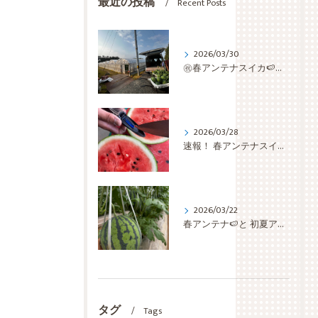
最近の投稿
Recent Posts
2026/03/30
㊗️春アンテナスイカ🍉収穫開始✨✨✨ いきなり 最盛期です🫡
2026/03/28
速報！ 春アンテナスイカ🍉 検査切り🔪の結果は… 糖度上等👌ほぼ 仕上がっちゅう👏👏👏
2026/03/22
春アンテナ🍉と 初夏アンテナ🍉と 蕨🌿
タグ
Tags