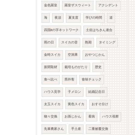
金色羅皇
羅皇ザスウィート
アクシデント
海
夜須
夏支度
学びの時間
道
四国8の字ネットワーク
土佐はちきん連合
雨の日
スイカの音
熟期
タイミング
金時スイカ
空洞果
おやつじかん
新聞取材
栽培ものがたり
歴史
食べ比べ
県外客
食味チェック
ハウス見学
子メロン
結婚記念日
太玉スイカ
黄色スイカ
おすそ分け
物々交換
お孫じかん
看病
ハウス視察
先輩農家さん
手土産
二重被覆交換