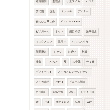
道路整備
懇親会
小玉スイカ
ハウス
繁忙期
交配
ミツバチ
ディナー
夏のひとりじめ
イエローBonBon
ピノガール
ネット
網目模様
張り替え
マスクメロン
玉吊り
ハウススイカ
新聞掛け
Tシャツ
お揃い
制服
撮影
しらゆき
夏
お中元
年３作
ギフトセット
スイカメロンセットセット
スイカ栽培
片付け
ビニール剥ぎ
カラ出し
肉体労働
暑い
ドライブ旅
宿
仕事
地元グルメ
伝承
体験