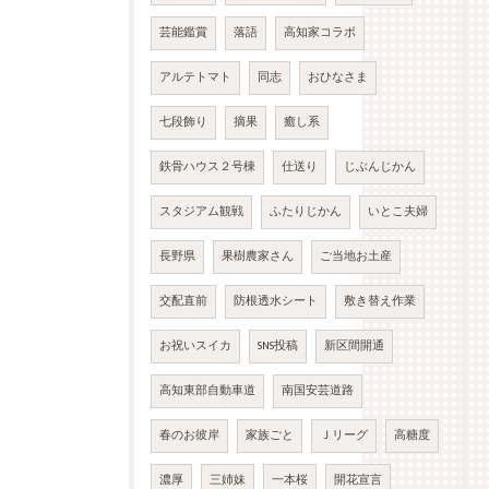
芸能鑑賞
落語
高知家コラボ
アルテトマト
同志
おひなさま
七段飾り
摘果
癒し系
鉄骨ハウス２号棟
仕送り
じぶんじかん
スタジアム観戦
ふたりじかん
いとこ夫婦
長野県
果樹農家さん
ご当地お土産
交配直前
防根透水シート
敷き替え作業
お祝いスイカ
SNS投稿
新区間開通
高知東部自動車道
南国安芸道路
春のお彼岸
家族ごと
Ｊリーグ
高糖度
濃厚
三姉妹
一本桜
開花宣言