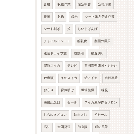
合格
収穫作業
確定申告
定植準備
作業
お孫
裂果
シート敷き替え作業
シート剥ぎ
娘
じいじばあば
チャイルドシート
離乳食
農園の風景
送迎ドライブ旅
成熟期
検査切り
完熟スイカ
テレビ
前園真聖四国ともたび
TV出演
冬のスイカ
給スイカ
自転車旅
お守り
育休明け
職場復帰
味見
脱藩記念日
セール
スイカ屋が作るメロン
しらゆきメロン
鉢土入れ
初セール
高知
全国発送
卸直販
町の風景