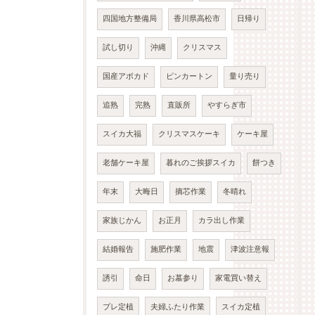
四国地方整備局
香川県高松市
日帰り
試し切り
沖縄
クリスマス
国産アボカド
ピンカートン
量り売り
追熟
完熟
直販所
やすらぎ市
スイカ大福
クリスマスケーキ
ケーキ屋
老舗ケーキ屋
暮れのご挨拶スイカ
餅つき
年末
大晦日
摘芯作業
冬晴れ
家族じかん
お正月
カラ出し作業
結婚報告
施肥作業
地震
津波注意報
誘引
命日
お墓参り
家電買い替え
プレ定植
夫婦ふたり作業
スイカ定植